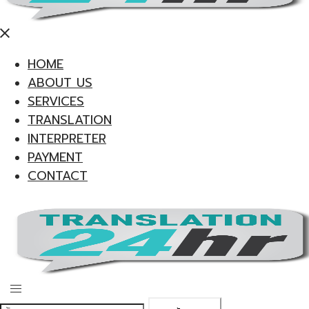
Close
menu
HOME
ABOUT US
SERVICES
TRANSLATION
INTERPRETER
PAYMENT
CONTACT
Toggle
menu